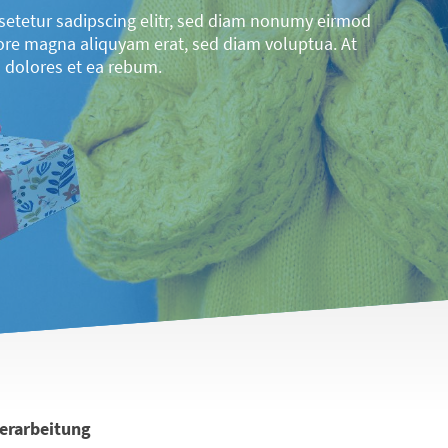
setetur sadipscing elitr, sed diam nonumy eirmod
lore magna aliquyam erat, sed diam voluptua. At
 dolores et ea rebum.
verarbeitung